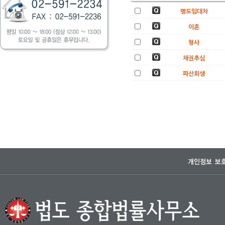
명도임대차
이혼
형사
채권추심
파산회생