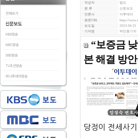
ㆍ작성자
법도
ㆍ분 류
신문보도
ㆍ언론사
이투데이
ㆍ원문URL
https://www.
ㆍ보도일
2023.04.25
ㆍ기자명
박민웅기자
“보증금 낮
본 해결 방안
당정이 전세사기