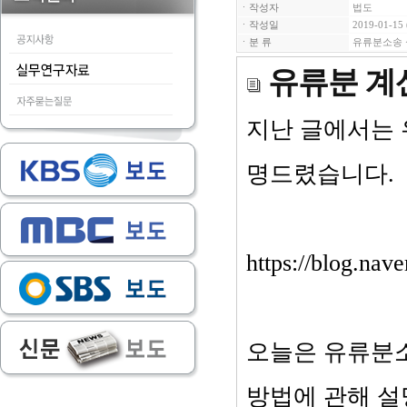
ㆍ작성자
법도
ㆍ작성일
2019-01-15 
ㆍ분 류
유류분소송
유류분 계
지난 글에서는 
명드렸습니다.
https://blog.na
오늘은 유류분소
방법에 관해 