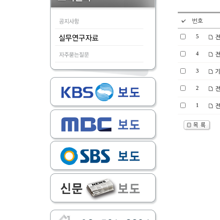
번호
5
전
4
전
3
기
2
전
1
전